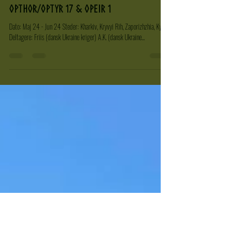
Staalholm
16. jan. 2025
2 min læsning
OpThor/OpTyr 17 & OpEir 1
Dato: Maj 24 - Jun 24 Steder: Kharkiv, Kryvyi Rih, Zaporizhzhia, Kyiv
Deltagere: Friis (dansk Ukraine kriger) A.K. (dansk Ukraine...