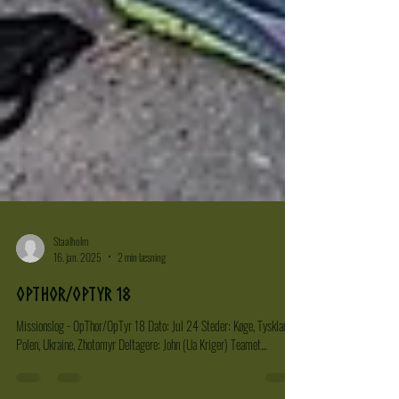
Staalholm
16. jan. 2025
2 min læsning
Opthor/OpTyr 18
Missionslog - OpThor/OpTyr 18 Dato: Jul 24 Steder: Køge, Tyskland,
Polen, Ukraine, Zhotomyr Deltagere: John (Ua Kriger) Teamet...