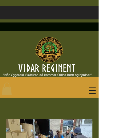
VIDAR REGIMENT
"Når Yggdrasil Skælver, så kommer Odins børn og hjælper"