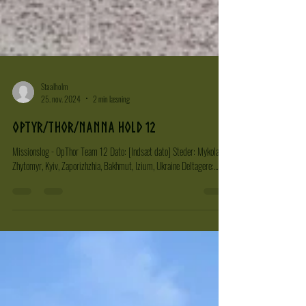
Staalholm
25. nov. 2024
2 min læsning
OpTyr/Thor/Nanna hold 12
Missionslog - OpThor Team 12 Dato: [Indsæt dato] Steder: Mykolaiv,
Zhytomyr, Kyiv, Zaporizhzhia, Bakhmut, Izium, Ukraine Deltagere:...