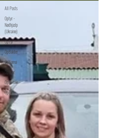
All Posts
Optyr -
Nødhjælp
(Ukraine)
OpTyr
OpBalder
OpNanna
OpThor
OpMimer
OpEir