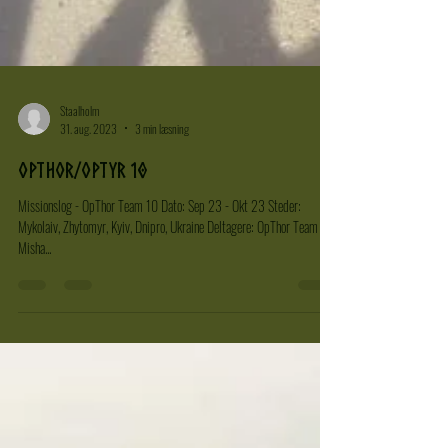
Staalholm
31. aug. 2023
3 min læsning
OpThor/OpTyr 10
Missionslog - OpThor Team 10 Dato: Sep 23 - Okt 23 Steder:
Mykolaiv, Zhytomyr, Kyiv, Dnipro, Ukraine Deltagere: OpThor Team 10
Misha...