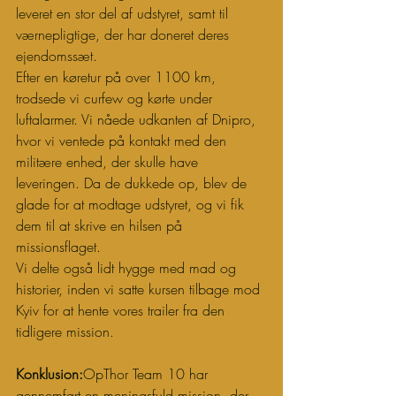
leveret en stor del af udstyret, samt til 
værnepligtige, der har doneret deres 
ejendomssæt.
Efter en køretur på over 1100 km, 
trodsede vi curfew og kørte under 
luftalarmer. Vi nåede udkanten af Dnipro, 
hvor vi ventede på kontakt med den 
militære enhed, der skulle have 
leveringen. Da de dukkede op, blev de 
glade for at modtage udstyret, og vi fik 
dem til at skrive en hilsen på 
missionsflaget.
Vi delte også lidt hygge med mad og 
historier, inden vi satte kursen tilbage mod 
Kyiv for at hente vores trailer fra den 
tidligere mission.
Konklusion:
OpThor Team 10 har 
gennemført en meningsfuld mission, der 