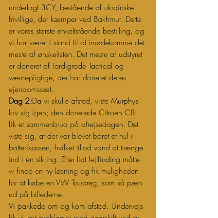
underlagt 3CY, bestående af ukrainske 
frivillige, der kæmper ved Bakhmut. Dette 
er vores største enkeltstående bestilling, og 
vi har været i stand til at imødekomme det 
meste af ønskelisten. Det meste af udstyret 
er doneret af Tardigrade Tactical og 
værnepligtige, der har doneret deres 
ejendomssæt.
Dag 2:
Da vi skulle afsted, viste Murphys 
lov sig igen; den donerede Citroen C8 
fik et sammenbrud på afrejsedagen. Det 
viste sig, at der var blevet boret et hul i 
batterikassen, hvilket tillod vand at trænge 
ind i en sikring. Efter lidt fejlfinding måtte 
vi finde en ny løsning og fik muligheden 
for at købe en VW Touareg, som så pæn 
ud på billederne.
Vi pakkede om og kom afsted. Undervejs 
fik vi løst problemer med gearskift ved at 