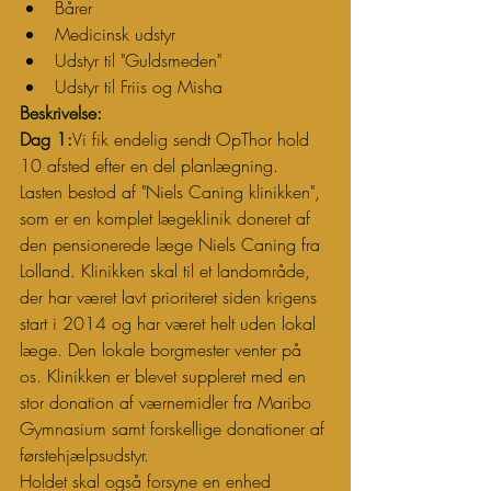
Bårer
Medicinsk udstyr
Udstyr til "Guldsmeden"
Udstyr til Friis og Misha
Beskrivelse:
Dag 1:
Vi fik endelig sendt OpThor hold 
10 afsted efter en del planlægning. 
Lasten bestod af "Niels Caning klinikken", 
som er en komplet lægeklinik doneret af 
den pensionerede læge Niels Caning fra 
Lolland. Klinikken skal til et landområde, 
der har været lavt prioriteret siden krigens 
start i 2014 og har været helt uden lokal 
læge. Den lokale borgmester venter på 
os. Klinikken er blevet suppleret med en 
stor donation af værnemidler fra Maribo 
Gymnasium samt forskellige donationer af 
førstehjælpsudstyr.
Holdet skal også forsyne en enhed 