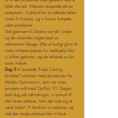
fylde olie på. Majoren stoppede på en 
rasteplads i Tyskland for at udbedre bilen 
under fri himmel, og vi kunne fortsætte 
uden problemer.
Ved grænsen til Ukraine var alt i orden, 
og de ukrainske vagter bød os 
velkommen tilbage. Efter et hurtigt glimt af 
vores militære papirer for nødhjælp blev 
vi lukket igennem, og de takkede os for 
vores indsats.
Dag 3:
Vi leverede "Niels Caning 
klinikken" sammen med donationen fra 
Maribo Gymnasium, som var vores 
primære mål med OpThor 10. Dagen 
bød dog på udfordringer; vi ankom til 
den første adresse, men det viste sig at 
være forkert. Vi fandt en ny adresse, og 
ved den tredje adresse blev vi budt 