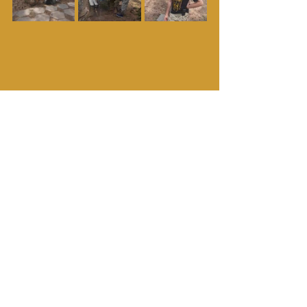
Optyr
OpThor
Friis
Major Odin
Misha
OpBalder
UkrainianAngels
Guldsmeden
Seneste blogindlæg
Se alle