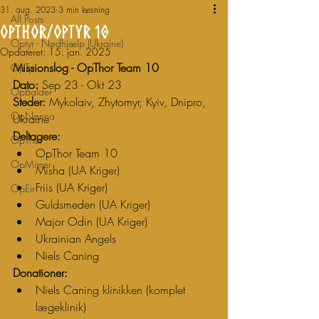
31. aug. 2023
3 min læsning
All Posts
OpThor/OpTyr 10
Optyr - Nødhjælp (Ukraine)
Opdateret:
15. jan. 2025
Missionslog - OpThor Team 10
OpTyr
Dato:
 Sep 23 - Okt 23
OpBalder
Steder:
 Mykolaiv, Zhytomyr, Kyiv, Dnipro, 
OpNanna
Ukraine
Deltagere:
OpThor
OpThor Team 10
OpMimer
Misha (UA Kriger)
Friis (UA Kriger)
OpEir
Guldsmeden (UA Kriger)
Major Odin (UA Kriger)
Ukrainian Angels
Niels Caning
Donationer:
Niels Caning klinikken (komplet 
lægeklinik)