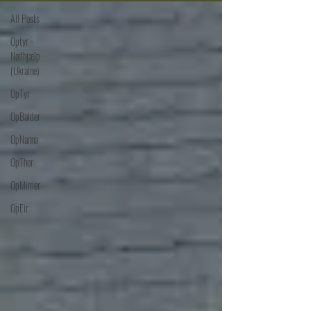
All Posts
Optyr -
Nødhjælp
(Ukraine)
OpTyr
OpBalder
OpNanna
OpThor
OpMimer
OpEir