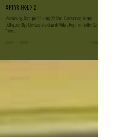
Staalholm
29. jan. 2023
1 min læsning
OpTyr hold 2
Missionslog: Dato: jun 22 - aug 22 Sted: Danmark og Ukraine
Deltagere: Olga Oleksandra Oleksandr Vidars Regiment Yuliya Serge
Bevar...