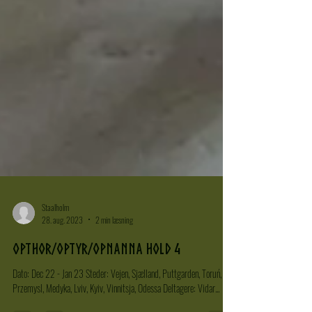
Staalholm
28. aug. 2023
2 min læsning
OpThor/OpTyr/OpNanna Hold 4
Dato: Dec 22 - Jan 23 Steder: Vejen, Sjælland, Puttgarden, Toruń,