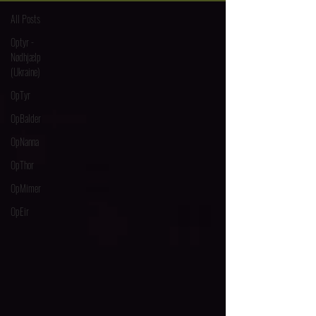
All Posts
Optyr -
Nødhjælp
(Ukraine)
OpTyr
OpBalder
OpNanna
OpThor
OpMimer
OpEir