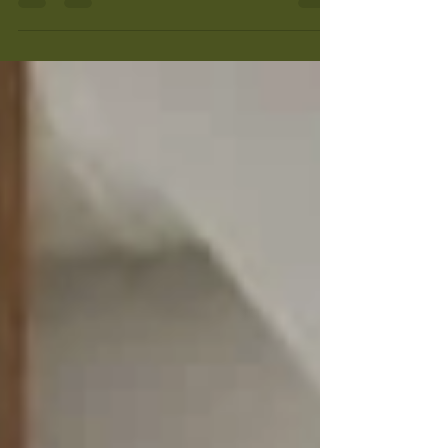
Przemysl, Medyka, Lviv, Kyiv, Vinnitsja, Odessa Deltagere: Vidar...