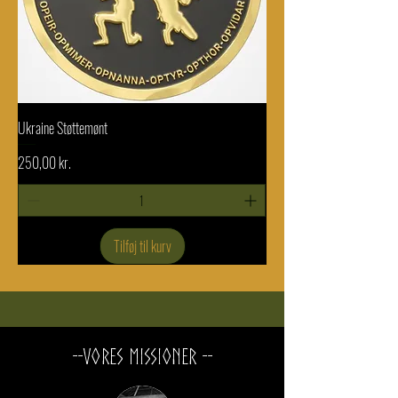
Ukraine Støttemønt
Pris
250,00 kr.
Tilføj til kurv
--Vores Missioner --