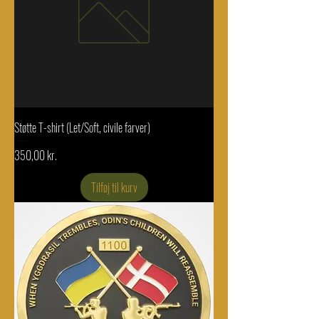
Støtte T-shirt (Let/Soft, civile farver)
Pris
350,00 kr.
Tilføj til kurv