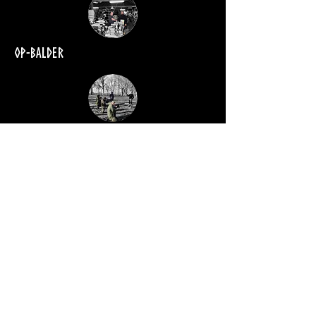
Op-Balder
Op-mimer
Op-tyr
Op-thor