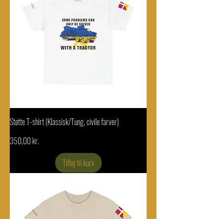
Støtte T-shirt (Klassisk/Tung, civile farver)
Pris
350,00 kr.
Tilføj til kurv