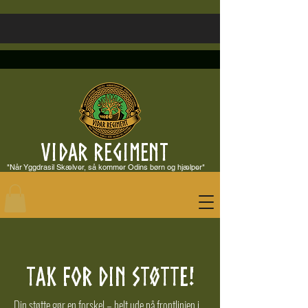
VIDAR REGIMENT
"Når Yggdrasil Skælver, så kommer Odins børn og hjælper"
Tak for din støtte!
Din støtte gør en forskel – helt ude på frontlinjen i