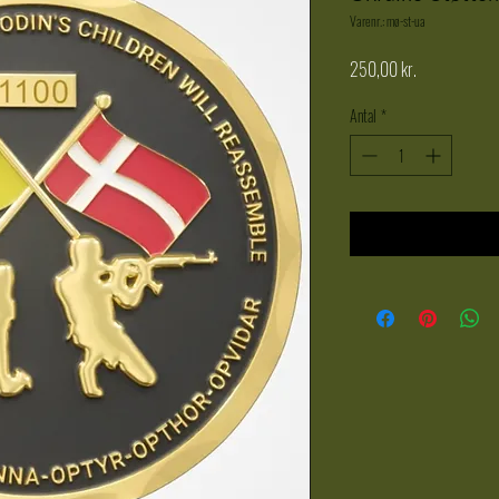
Varenr.: mø-st-ua
Pris
250,00 kr.
Antal
*