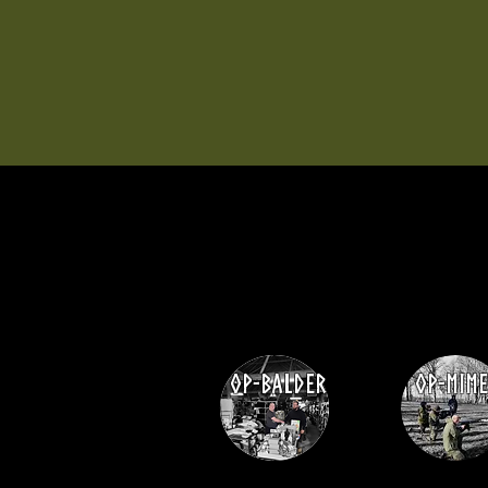
Op-Balder
Op-mim