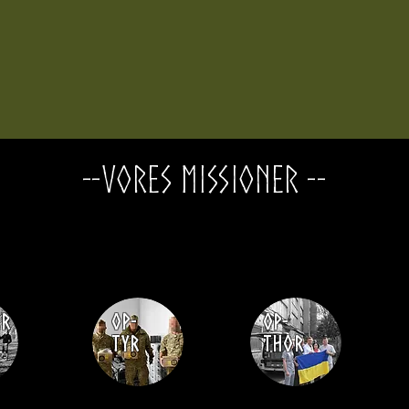
--Vores Missioner --
er
Op-
Op-
tyr
thor