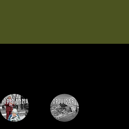
Op-nanna
Op-vidar