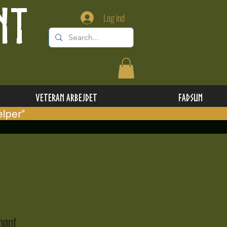
NT
Log ind
Veteran Arbejdet
Fadsum
lper"
mønt