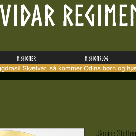
VIDAR REGIME
Missioner
Missionslog
ggdrasil Skælver, så kommer Odins børn og hjæ
Ukraine Støtte