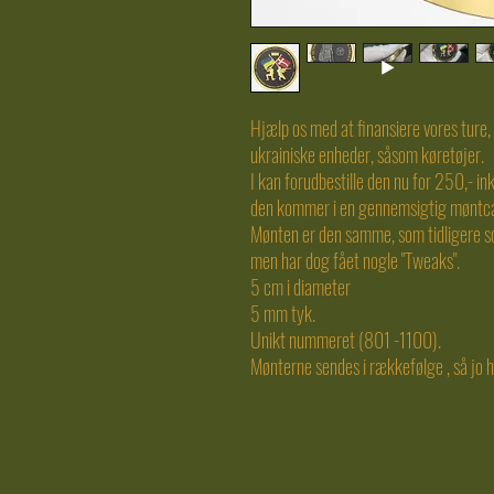
Hjælp os med at finansiere vores ture, o
ukrainiske enheder, såsom køretøjer.
I kan forudbestille den nu for 250,- ink
den kommer i en gennemsigtig møntca
Mønten er den samme, som tidligere som
men har dog fået nogle "Tweaks".
5 cm i diameter
5 mm tyk.
Unikt nummeret (801 -1100).
Mønterne sendes i rækkefølge , så jo hu