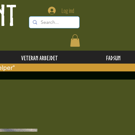
NT
Log ind
Veteran Arbejdet
Fadsum
lper"