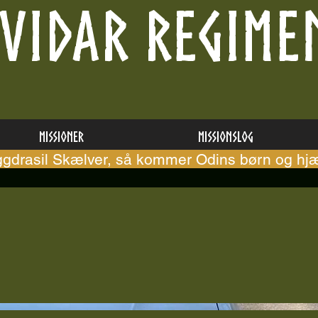
VIDAR REGIME
Missioner
Missionslog
ggdrasil Skælver, så kommer Odins børn og hjæ