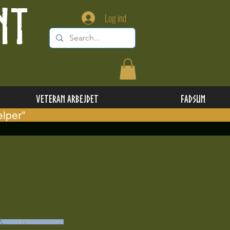
NT
Log ind
Veteran Arbejdet
Fadsum
lper"