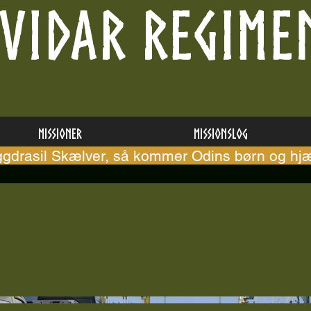
VIDAR REGIME
Missioner
Missionslog
ggdrasil Skælver, så kommer Odins børn og hjæ