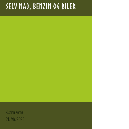
selv mad, benzin og biler
Kistian Kornø
21. feb. 2023