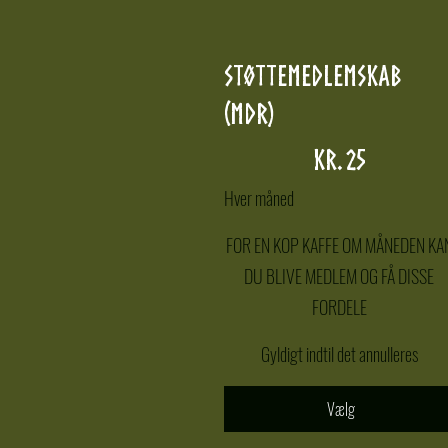
Støttemedlemskab
(mdr)
25 kr.
kr.
25
Hver måned
FOR EN KOP KAFFE OM MÅNEDEN KA
DU BLIVE MEDLEM OG FÅ DISSE
FORDELE
Gyldigt indtil det annulleres
Vælg