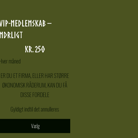
VIP-medlemskab –
mdrligt
250 kr.
kr.
250
Hver måned
ER DU ET FIRMA, ELLER HAR STØRRE
ØKONOMISK RÅDERUM, KAN DU FÅ
DISSE FORDELE
Gyldigt indtil det annulleres
Vælg