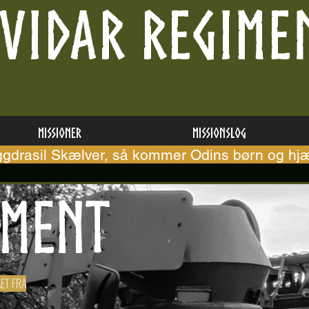
VIDAR REGIME
Missioner
Missionslog
ggdrasil Skælver, så kommer Odins børn og hjæ
iment
ÅET FRA