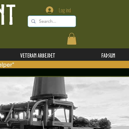
NT
Log ind
Veteran Arbejdet
Fadsum
lper"