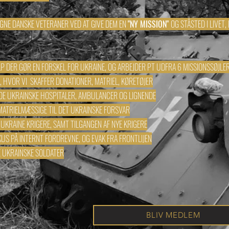
GNE DANSKE VETERANER VED AT GIVE DEM EN
"NY MISSION"
OG STÅSTED I LIVET,
LP DER GØR EN FORSKEL FOR UKRAINE, OG ARBEJDER PT UDFRA 6 MISSIONSSØJLE
 HVOR VI SKAFFER DONATIONER, MATRIEL, KØRETØJER
DE UKRAINSKE HOSPITALER, AMBULANCER OG LIGNENDE
MATRIELMÆSSIGE TIL DET UKRAINSKE FORSVAR
UKRAINE KRIGERE, SAMT TILGANGEN AF NYE KRIGERE
KUS PÅ INTERNT FORDREVNE, OG EVAK FRA FRONTLIJEN
E UKRAINSKE SOLDATER
BLIV MEDLEM