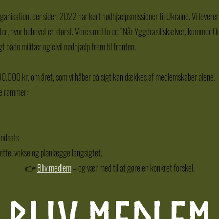
anisation, der siden 2022 har kørt nødhjælpsmissioner til Ukraine. Vi leverer
teder, hvor behovet er størst. Vores motto er: “Når Yggdrasil skælver, kommer Od
t både militær og civil nødhjælp frem til fronten.
000.000 kr. om året, som vi håber på sigt kan dækkes af medlemskaber alene.
te rammer:
indsats
sætte, vokse og planlægge langsigtet.
👉
Bliv medlem
– og vær med til at gøre en konkret forskel.