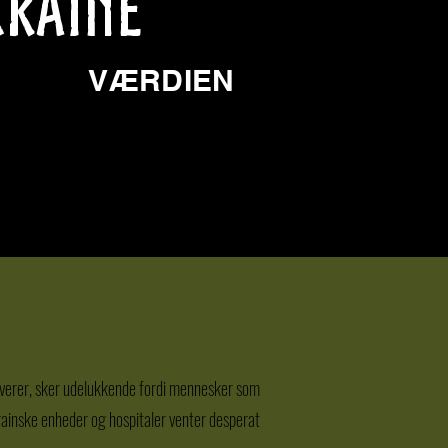
KRAINE
VÆRDIEN
9.144.574
€
 leverer, sker udelukkende fordi mennesker som
rainske enheder og hospitaler venter desperat