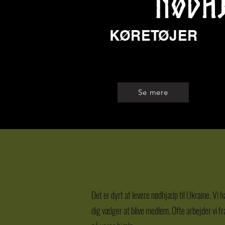
NØDHJ
KØRETØJER
56
Se mere
Det er dyrt at levere nødhjælp til Ukraine. Vi
dig vælger at blive medlem. Ofte arbejder vi 