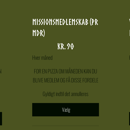
Missionsmedlemskab (pr
mdr)
90 kr.
kr.
90
Hver måned
N
FOR EN PIZZA OM MÅNEDEN KAN DU
BLIVE MEDLEM OG FÅ DISSE FORDELE
Gyldigt indtil det annulleres
Vælg