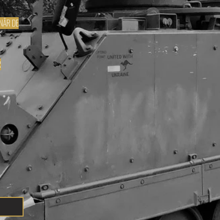
 NÅR DE
R