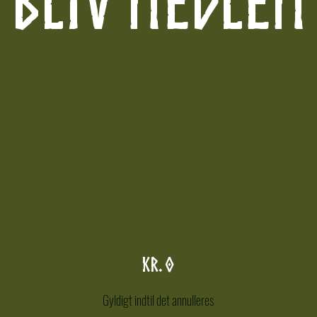
Bliv medlem
kr.
0
Gyldigt indtil det annulleres