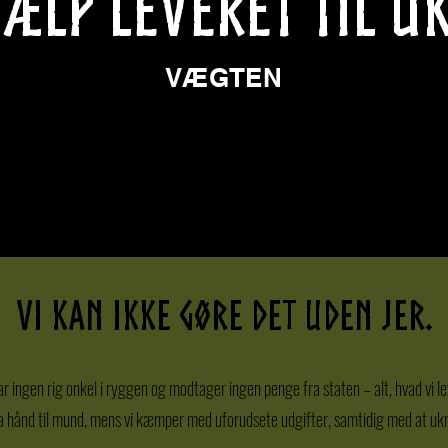
ÆLP LEVERET TIL U
VÆGTEN
255.583 kg
vi kan ikke gøre det uden jer.
 har ingen rig onkel i ryggen og modtager ingen penge fra staten – alt, hvad vi
fra hånd til mund, mens vi kæmper med uforudsete udgifter, samtidig med at uk